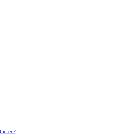
s
taurer ?