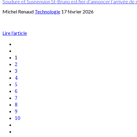
Soudure et Suspension St-Bruno est fier d’annoncer l’arrivée de 
Michel Renaud
Technologie
17 février 2026
Lire l'article
1
2
3
4
5
6
7
8
9
10