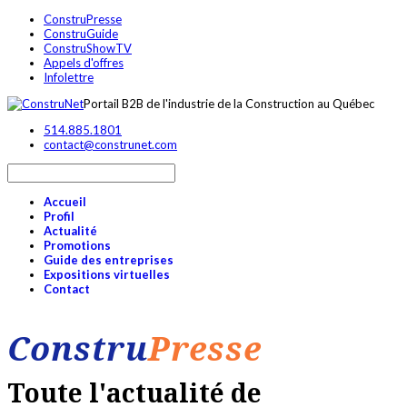
ConstruPresse
ConstruGuide
ConstruShowTV
Appels d'offres
Infolettre
Portail B2B de l'industrie de la Construction au Québec
514.885.1801
contact@construnet.com
Accueil
Profil
Actualité
Promotions
Guide des entreprises
Expositions virtuelles
Contact
Constru
Presse
Toute l'actualité de