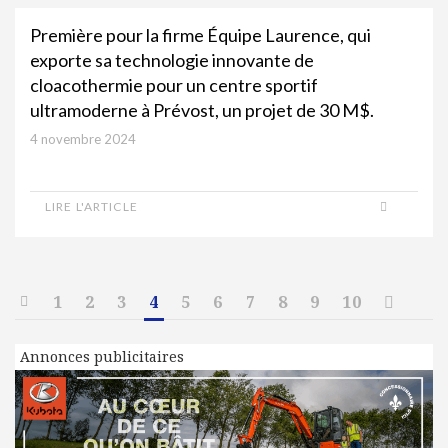
Première pour la firme Équipe Laurence, qui
exporte sa technologie innovante de
cloacothermie pour un centre sportif
ultramoderne à Prévost, un projet de 30 M$.
4 novembre 2024
LIRE L'ARTICLE
1
2
3
4
5
6
7
8
9
10
Annonces publicitaires