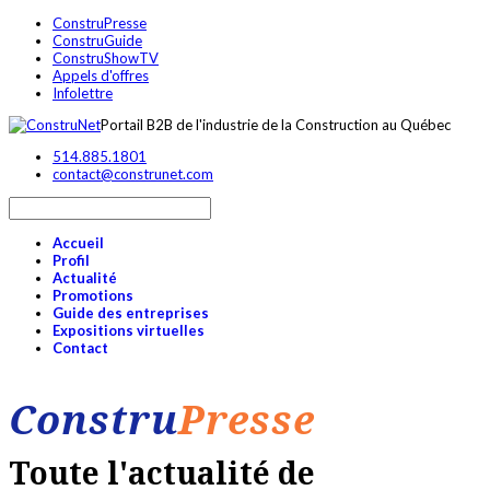
ConstruPresse
ConstruGuide
ConstruShowTV
Appels d'offres
Infolettre
Portail B2B de l'industrie de la Construction au Québec
514.885.1801
contact@construnet.com
Accueil
Profil
Actualité
Promotions
Guide des entreprises
Expositions virtuelles
Contact
Constru
Presse
Toute l'actualité de