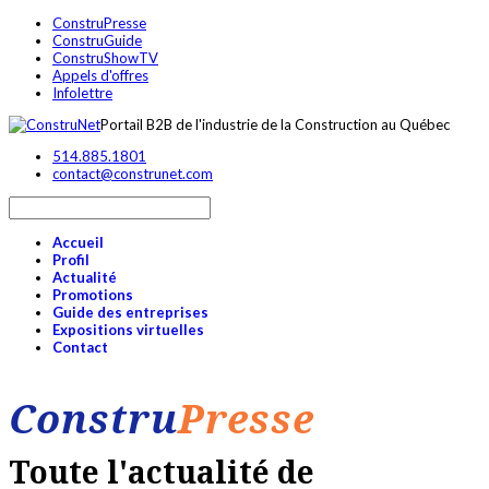
ConstruPresse
ConstruGuide
ConstruShowTV
Appels d'offres
Infolettre
Portail B2B de l'industrie de la Construction au Québec
514.885.1801
contact@construnet.com
Accueil
Profil
Actualité
Promotions
Guide des entreprises
Expositions virtuelles
Contact
Constru
Presse
Toute l'actualité de