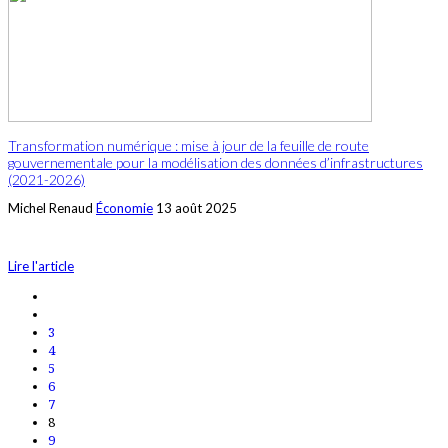
Transformation numérique : mise à jour de la feuille de route
gouvernementale pour la modélisation des données d’infrastructures
(2021-2026)
Michel Renaud
Économie
13 août 2025
Lire l'article
3
4
5
6
7
8
9