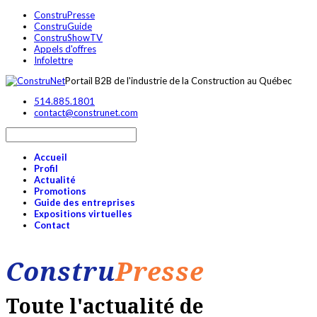
ConstruPresse
ConstruGuide
ConstruShowTV
Appels d'offres
Infolettre
Portail B2B de l'industrie de la Construction au Québec
514.885.1801
contact@construnet.com
Accueil
Profil
Actualité
Promotions
Guide des entreprises
Expositions virtuelles
Contact
Constru
Presse
Toute l'actualité de