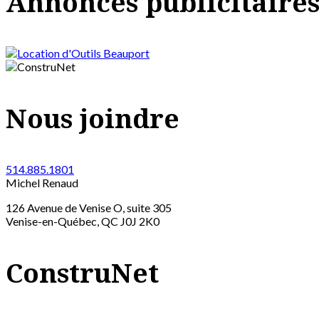
Annonces publicitaire
Nous joindre
514.885.1801
Michel Renaud
126 Avenue de Venise O, suite 305
Venise-en-Québec, QC J0J 2K0
ConstruNet