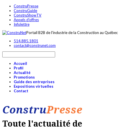
ConstruPresse
ConstruGuide
ConstruShowTV
Appels d'offres
Infolettre
Portail B2B de l'industrie de la Construction au Québec
514.885.1801
contact@construnet.com
Accueil
Profil
Actualité
Promotions
Guide des entreprises
Expositions virtuelles
Contact
Constru
Presse
Toute l'actualité de