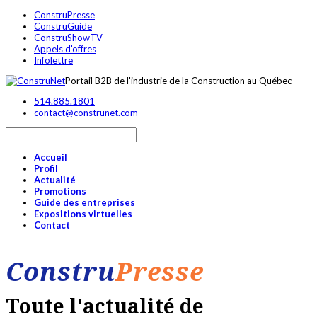
ConstruPresse
ConstruGuide
ConstruShowTV
Appels d'offres
Infolettre
Portail B2B de l'industrie de la Construction au Québec
514.885.1801
contact@construnet.com
Accueil
Profil
Actualité
Promotions
Guide des entreprises
Expositions virtuelles
Contact
Constru
Presse
Toute l'actualité de