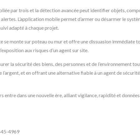
ipliée par trois et la détection avancée peut identifier objets, com
 alertes. L’application mobile permet d’armer ou désarmer le systè
suivi adapté à chaque projet.
te se monte sur poteau ou mur et offre une dissuasion immédiate to
exposition aux risques d’un agent sur site.
surer la sécurité des biens, des personnes et de l’environnement to
l’argent, et en offrant une alternative fiable à un agent de sécurité
eurs entre dans une nouvelle ère, alliant vigilance, rapidité et donné
445-4969