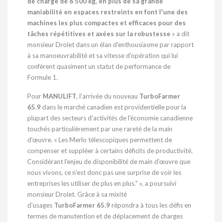
de charge de 6 500 kg, en plus de sa grande
maniabilité en espaces restreints en font l'une des
machines les plus compactes et efficaces pour des
tâches répétitives et axées sur la robustesse
» a dit
monsieur Drolet dans un élan d'enthousiasme par rapport
à sa manoeuvrabilité et sa vitesse d'opération qui lui
confèrent quasiment un statut de performance de
Formule 1.
Pour
MANULIFT
, l'arrivée du nouveau
TurboFarmer
65.9
dans le marché canadien est providentielle pour la
plupart des secteurs d'activités de l'économie canadienne
touchés particulièrement par une rareté de la main
d'œuvre. « Les Merlo télescopiques permettent de
compenser et suppléer à certains déficits de productivité.
Considérant l'enjeu de disponibilité de main d'œuvre que
nous vivons, ce n'est donc pas une surprise de voir les
entreprises les utiliser de plus en plus." », a poursuivi
monsieur Drolet. Grâce à sa mixité
d'usages
TurboFarmer 65.9
répondra à tous les défis en
termes de manutention et de déplacement de charges