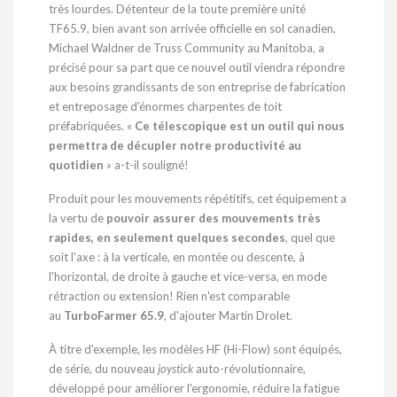
très lourdes. Détenteur de la toute première unité
TF65.9, bien avant son arrivée officielle en sol canadien,
Michael Waldner de Truss Community au
Manitoba
, a
précisé pour sa part que ce nouvel outil viendra répondre
aux besoins grandissants de son entreprise de fabrication
et entreposage d'énormes charpentes de toit
préfabriquées. «
Ce télescopique est un outil qui nous
permettra de décupler notre productivité au
quotidien
»
a-t-il souligné!
Produit pour les mouvements répétitifs, cet équipement a
la vertu de
pouvoir assurer des mouvements très
rapides, en seulement quelques secondes
, quel que
soit l'axe : à la verticale, en montée ou descente, à
l'horizontal, de droite à gauche et vice-versa, en mode
rétraction ou extension! Rien n'est comparable
au
TurboFarmer 65.9
, d'ajouter
Martin Drolet
.
À titre d'exemple, les modèles HF (Hi-Flow) sont équipés,
de série, du nouveau
joystick
auto-révolutionnaire,
développé pour améliorer l'ergonomie, réduire la fatigue