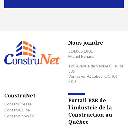
Nous joindre
514.885.1801
Michel Renaud
126 Avenue de Venise O, suite
305
Venise-en-Québec, QC J0J
2K0
ConstruNet
Portail B2B de
ConstruPresse
l'industrie de la
ConstruGuide
Construction au
ConstruShowTV
Québec