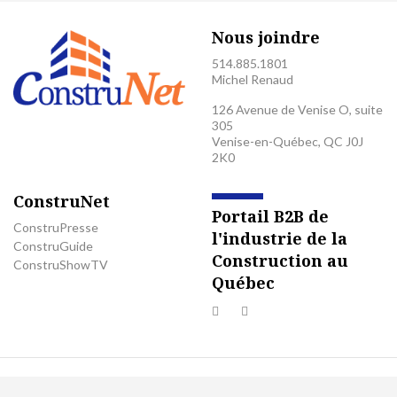
Nous joindre
514.885.1801
Michel Renaud
126 Avenue de Venise O, suite
305
Venise-en-Québec, QC J0J
2K0
ConstruNet
Portail B2B de
ConstruPresse
l'industrie de la
ConstruGuide
Construction au
ConstruShowTV
Québec
© 2026 Tous droits réservés. ConstruNet