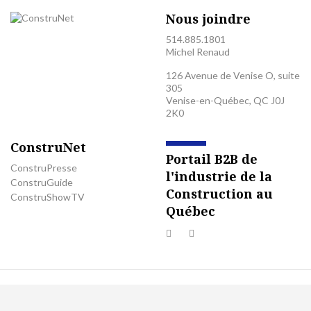
Nous joindre
514.885.1801
Michel Renaud
126 Avenue de Venise O, suite
305
Venise-en-Québec, QC J0J
2K0
ConstruNet
Portail B2B de
ConstruPresse
l'industrie de la
ConstruGuide
Construction au
ConstruShowTV
Québec
© 2026 Tous droits réservés. ConstruNet
Politique de confidentialité