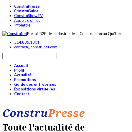
ConstruPresse
ConstruGuide
ConstruShowTV
Appels d'offres
Infolettre
Portail B2B de l'industrie de la Construction au Québec
514.885.1801
contact@construnet.com
Accueil
Profil
Actualité
Promotions
Guide des entreprises
Expositions virtuelles
Contact
Constru
Presse
Toute l'actualité de