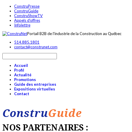
ConstruPresse
ConstruGuide
ConstruShowTV
Appels d'offres
Infolettre
Portail B2B de l'industrie de la Construction au Québec
514.885.1801
contact@construnet.com
Accueil
Profil
Actualité
Promotions
Guide des entreprises
Expositions virtuelles
Contact
Constru
Guide
NOS PARTENAIRES :