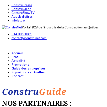
ConstruPresse
ConstruGuide
ConstruShowTV
Appels d'offres
Infolettre
Portail B2B de l'industrie de la Construction au Québec
514.885.1801
contact@construnet.com
Accueil
Profil
Actualité
Promotions
Guide des entreprises
Expositions virtuelles
Contact
Constru
Guide
NOS PARTENAIRES :