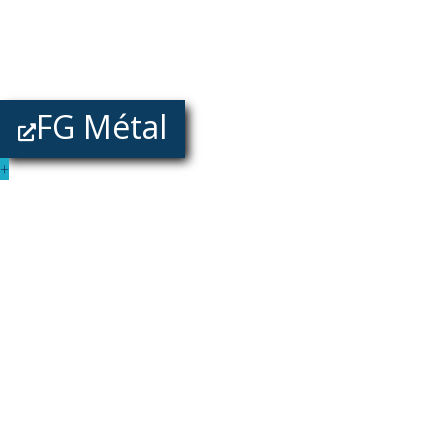
FG Métal
+